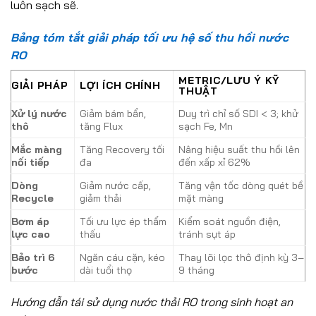
luôn sạch sẽ.
Bảng tóm tắt giải pháp tối ưu hệ số thu hồi nước
RO
METRIC/LƯU Ý KỸ
GIẢI PHÁP
LỢI ÍCH CHÍNH
THUẬT
Xử lý nước
Giảm bám bẩn,
Duy trì chỉ số SDI < 3; khử
thô
tăng Flux
sạch Fe, Mn
Mắc màng
Tăng Recovery tối
Nâng hiệu suất thu hồi lên
nối tiếp
đa
đến xấp xỉ 62%
Dòng
Giảm nước cấp,
Tăng vận tốc dòng quét bề
Recycle
giảm thải
mặt màng
Bơm áp
Tối ưu lực ép thẩm
Kiểm soát nguồn điện,
lực cao
thấu
tránh sụt áp
Bảo trì 6
Ngăn cáu cặn, kéo
Thay lõi lọc thô định kỳ 3–
bước
dài tuổi thọ
9 tháng
Hướng dẫn tái sử dụng nước thải RO trong sinh hoạt an