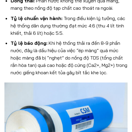
Dòng thải:
Phần nước không thể xuyên qua màng,
mang theo nồng độ tạp chất cao thoát ra ngoài.
Tỷ lệ chuẩn vận hành:
Trong điều kiện lý tưởng, các
hệ thống dân dụng thường đạt mức 4:6 (thu 4 lít tinh
khiết, thải 6 lít) hoặc 5:5.
Tỷ lệ báo động:
Khi hệ thống thải ra đến 8-9 phần
nước, đây là dấu hiệu của việc “ép màng” quá mức
hoặc màng đã bị “nghẹt” do nồng độ TDS (tổng chất
rắn hòa tan) quá cao hoặc độ cứng (Ca2+, Mg2+) trong
nước giếng khoan kết tủa gây bít tắc khe lọc.