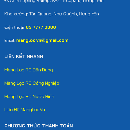
141 Spring Valley, KĐT Ecopark, Hưng Yên
Đ/C:
Kho xưởng: Tân Quang, Như Quỳnh, Hưng Yên
Điện thoại:
03 7777 0000
mangloc.vn@gmail.com
Email:
LIÊN KẾT NHANH
Màng Lọc RO Dân Dụng
Màng Lọc RO Công Nghiệp
Màng Lọc RO Nước Biển
Liên Hệ MangLoc.Vn
PHƯƠNG THỨC THANH TOÁN