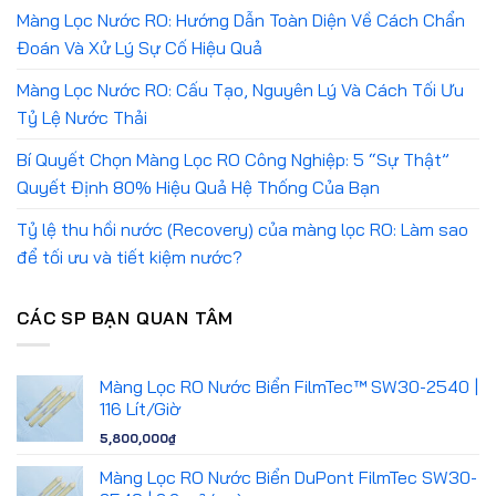
Màng Lọc Nước RO: Hướng Dẫn Toàn Diện Về Cách Chẩn
Đoán Và Xử Lý Sự Cố Hiệu Quả
Màng Lọc Nước RO: Cấu Tạo, Nguyên Lý Và Cách Tối Ưu
Tỷ Lệ Nước Thải
Bí Quyết Chọn Màng Lọc RO Công Nghiệp: 5 “Sự Thật”
Quyết Định 80% Hiệu Quả Hệ Thống Của Bạn
Tỷ lệ thu hồi nước (Recovery) của màng lọc RO: Làm sao
để tối ưu và tiết kiệm nước?
CÁC SP BẠN QUAN TÂM
Màng Lọc RO Nước Biển FilmTec™ SW30-2540 |
116 Lít/Giờ
5,800,000
₫
Màng Lọc RO Nước Biển DuPont FilmTec SW30-