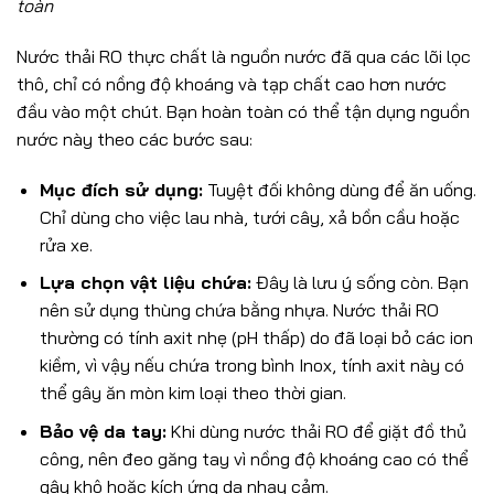
toàn
Nước thải RO thực chất là nguồn nước đã qua các lõi lọc
thô, chỉ có nồng độ khoáng và tạp chất cao hơn nước
đầu vào một chút. Bạn hoàn toàn có thể tận dụng nguồn
nước này theo các bước sau:
Mục đích sử dụng:
Tuyệt đối không dùng để ăn uống.
Chỉ dùng cho việc lau nhà, tưới cây, xả bồn cầu hoặc
rửa xe.
Lựa chọn vật liệu chứa:
Đây là lưu ý sống còn. Bạn
nên sử dụng thùng chứa bằng nhựa. Nước thải RO
thường có tính axit nhẹ (pH thấp) do đã loại bỏ các ion
kiềm, vì vậy nếu chứa trong bình Inox, tính axit này có
thể gây ăn mòn kim loại theo thời gian.
Bảo vệ da tay:
Khi dùng nước thải RO để giặt đồ thủ
công, nên đeo găng tay vì nồng độ khoáng cao có thể
gây khô hoặc kích ứng da nhạy cảm.