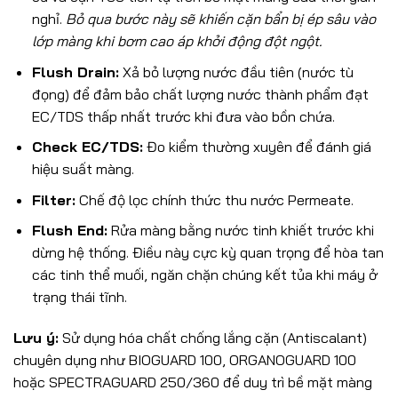
nghỉ.
Bỏ qua bước này sẽ khiến cặn bẩn bị ép sâu vào
lớp màng khi bơm cao áp khởi động đột ngột.
Flush Drain:
Xả bỏ lượng nước đầu tiên (nước tù
đọng) để đảm bảo chất lượng nước thành phẩm đạt
EC/TDS thấp nhất trước khi đưa vào bồn chứa.
Check EC/TDS:
Đo kiểm thường xuyên để đánh giá
hiệu suất màng.
Filter:
Chế độ lọc chính thức thu nước Permeate.
Flush End:
Rửa màng bằng nước tinh khiết trước khi
dừng hệ thống. Điều này cực kỳ quan trọng để hòa tan
các tinh thể muối, ngăn chặn chúng kết tủa khi máy ở
trạng thái tĩnh.
Lưu ý:
Sử dụng hóa chất chống lắng cặn (Antiscalant)
chuyên dụng như BIOGUARD 100, ORGANOGUARD 100
hoặc SPECTRAGUARD 250/360 để duy trì bề mặt màng