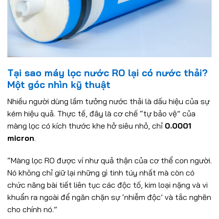
Tại sao máy lọc nước RO lại có nước thải?
Một góc nhìn kỹ thuật
Nhiều người dùng lầm tưởng nước thải là dấu hiệu của sự
kém hiệu quả. Thực tế, đây là cơ chế “tự bảo vệ” của
màng lọc có kích thước khe hở siêu nhỏ, chỉ
0.0001
micron
.
“Màng lọc RO được ví như quả thận của cơ thể con người.
Nó không chỉ giữ lại những gì tinh túy nhất mà còn có
chức năng bài tiết liên tục các độc tố, kim loại nặng và vi
khuẩn ra ngoài để ngăn chặn sự ‘nhiễm độc’ và tắc nghẽn
cho chính nó.”