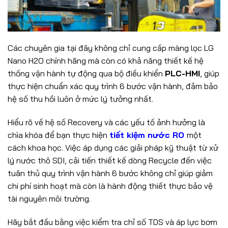
Các chuyên gia tại đây không chỉ cung cấp màng lọc LG
Nano H2O chính hãng mà còn có khả năng thiết kế hệ
thống vận hành tự động qua bộ điều khiển
PLC-HMI
, giúp
thực hiện chuẩn xác quy trình 6 bước vận hành, đảm bảo
hệ số thu hồi luôn ở mức lý tưởng nhất.
Hiểu rõ về hệ số Recovery và các yếu tố ảnh hưởng là
chìa khóa để bạn thực hiện
tiết kiệm nước RO
một
cách khoa học. Việc áp dụng các giải pháp kỹ thuật từ xử
lý nước thô SDI, cải tiến thiết kế dòng Recycle đến việc
tuân thủ quy trình vận hành 6 bước không chỉ giúp giảm
chi phí sinh hoạt mà còn là hành động thiết thực bảo vệ
tài nguyên môi trường.
Hãy bắt đầu bằng việc kiểm tra chỉ số TDS và áp lực bơm