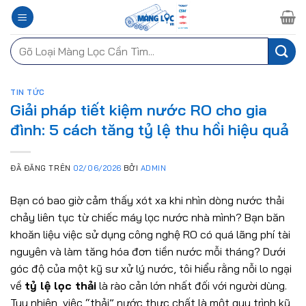
Chuyển
đến
nội
Tìm
dung
kiếm:
TIN TỨC
Giải pháp tiết kiệm nước RO cho gia
đình: 5 cách tăng tỷ lệ thu hồi hiệu quả
ĐÃ ĐĂNG TRÊN
02/06/2026
BỞI
ADMIN
Bạn có bao giờ cảm thấy xót xa khi nhìn dòng nước thải
chảy liên tục từ chiếc máy lọc nước nhà mình? Bạn băn
khoăn liệu việc sử dụng công nghệ RO có quá lãng phí tài
nguyên và làm tăng hóa đơn tiền nước mỗi tháng? Dưới
góc độ của một kỹ sư xử lý nước, tôi hiểu rằng nỗi lo ngại
về
tỷ lệ lọc thải
là rào cản lớn nhất đối với người dùng.
Tuy nhiên, việc “thải” nước thực chất là một quy trình kỹ