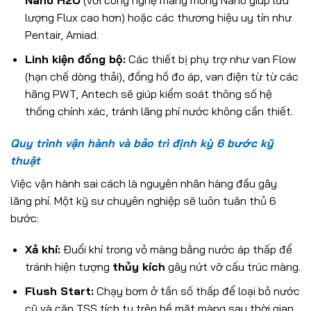
Nano H2O
(với công nghệ màng mỏng Nano giúp lưu
lượng Flux cao hơn) hoặc các thương hiệu uy tín như
Pentair, Amiad.
Linh kiện đồng bộ:
Các thiết bị phụ trợ như van Flow
(hạn chế dòng thải), đồng hồ đo áp, van điện từ từ các
hãng PWT, Antech sẽ giúp kiểm soát thông số hệ
thống chính xác, tránh lãng phí nước không cần thiết.
Quy trình vận hành và bảo trì định kỳ 6 bước kỹ
thuật
Việc vận hành sai cách là nguyên nhân hàng đầu gây
lãng phí. Một kỹ sư chuyên nghiệp sẽ luôn tuân thủ 6
bước:
Xả khí:
Đuổi khí trong vỏ màng bằng nước áp thấp để
tránh hiện tượng
thủy kích
gây nứt vỡ cấu trúc màng.
Flush Start:
Chạy bơm ở tần số thấp để loại bỏ nước
cũ và cặn TSS tích tụ trên bề mặt màng sau thời gian