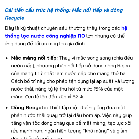
Cải tiến cấu trúc hệ thống: Mắc nối tiếp và dòng
Recycle
Đây là kỹ thuật chuyên sâu thường thấy trong các
hệ
thống lọc nước công nghiệp RO
lớn nhưng có thể
ứng dụng để tối ưu máy lọc gia đình:
Mắc màng nối tiếp:
Thay vì mắc song song (chia đều
nước cấp), phương pháp nối tiếp sử dụng dòng Reject
của màng thứ nhất làm nước cấp cho màng thứ hai.
Cách bố trí này cho phép tận dụng lại áp suất và lượng
nước thải, nâng tỷ lệ thu hồi từ mức 15% của một
màng đơn lẻ lên đến xấp xỉ 62%.
Dòng Recycle:
Thiết lập một đường ống đưa một
phần nước thải quay trở lại đầu bơm áp. Việc này giúp
tăng vận tốc dòng chảy qua bề mặt màng, tạo lực xối
rửa mạnh hơn, ngăn hiện tượng “khô màng” và giảm
dòng thải bỏ cuối cùng.