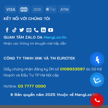
KẾT NỐI VỚI CHÚNG TÔI
QUAN TÂM ZALO OA
MangLoc.Vn
Nhận các thông tin khuyến mãi hấp dẫn
CÔNG TY TNHH XNK VÀ TM EUROTEK
Giấy chứng nhận đăng ký DN số
0108933587
do Sở Kế
Hoạch và Đầu Tư TP Hà Nội cấp
Hotline:
03 7777 0000
© Bản quyền năm 2025 thuộc về MangLoc.Vn