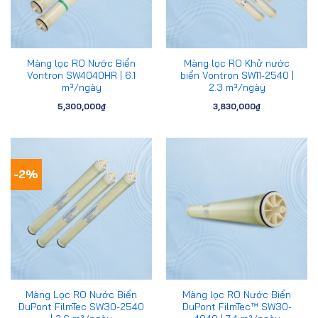
Màng lọc RO Nước Biển
Màng lọc RO Khử nước
Vontron SW4040HR | 6.1
biển Vontron SW11-2540 |
m³/ngày
2.3 m³/ngày
5,300,000
₫
3,830,000
₫
-2%
Màng Lọc RO Nước Biển
Màng lọc RO Nước Biển
DuPont FilmTec SW30-2540
DuPont FilmTec™ SW30-