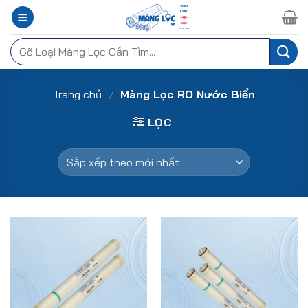
Chuyển
đến
nội
Tìm
dung
kiếm:
Trang chủ
/
Màng Lọc RO Nước Biển
LỌC