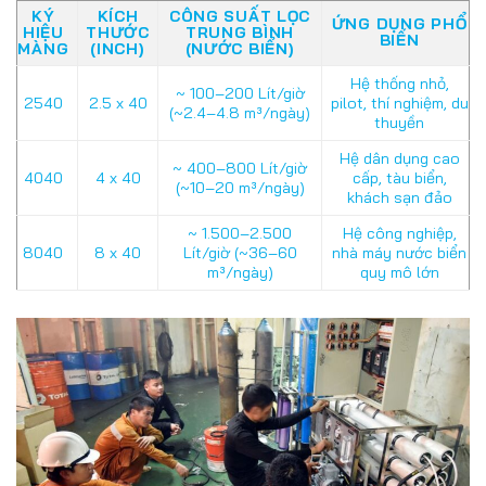
KÝ
KÍCH
CÔNG SUẤT LỌC
ỨNG DỤNG PHỔ
HIỆU
THƯỚC
TRUNG BÌNH
BIẾN
MÀNG
(INCH)
(NƯỚC BIỂN)
Hệ thống nhỏ,
~ 100–200 Lít/giờ
2540
2.5 x 40
pilot, thí nghiệm, du
(~2.4–4.8 m³/ngày)
thuyền
Hệ dân dụng cao
~ 400–800 Lít/giờ
4040
4 x 40
cấp, tàu biển,
(~10–20 m³/ngày)
khách sạn đảo
~ 1.500–2.500
Hệ công nghiệp,
8040
8 x 40
Lít/giờ (~36–60
nhà máy nước biển
m³/ngày)
quy mô lớn