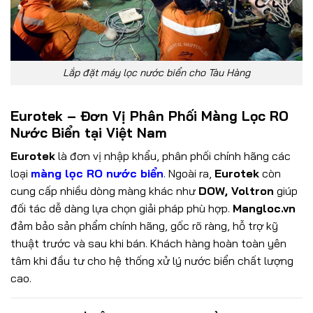
Lắp đặt máy lọc nước biển cho Tàu Hàng
Eurotek – Đơn Vị Phân Phối Màng Lọc RO
Nước Biển tại Việt Nam
Eurotek
là đơn vị nhập khẩu, phân phối chính hãng các
loại
màng lọc RO nước biển
. Ngoài ra,
Eurotek
còn
cung cấp nhiều dòng màng khác như
DOW, Voltron
giúp
đối tác dễ dàng lựa chọn giải pháp phù hợp.
Mangloc.vn
đảm bảo sản phẩm chính hãng, gốc rõ ràng, hỗ trợ kỹ
thuật trước và sau khi bán. Khách hàng hoàn toàn yên
tâm khi đầu tư cho hệ thống xử lý nước biển chất lượng
cao.