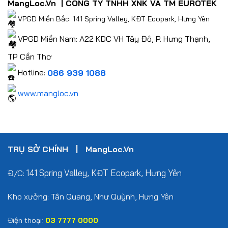
MangLoc.Vn | CÔNG TY TNHH XNK VÀ TM EUROTEK
VPGD Miền Bắc: 141 Spring Valley, KĐT Ecopark, Hưng Yên
VPGD Miền Nam: A22 KDC VH Tây Đô, P. Hưng Thạnh,
TP Cần Thơ
Hotline:
086 939 1088
www.mangloc.vn
TRỤ SỞ CHÍNH | MangLoc.Vn
141 Spring Valley, KĐT Ecopark, Hưng Yên
Đ/C:
Kho xưởng: Tân Quang, Như Quỳnh, Hưng Yên
Điện thoại:
03 7777 0000